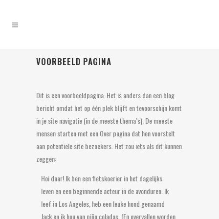
VOORBEELD PAGINA
Dit is een voorbeeldpagina. Het is anders dan een blog
bericht omdat het op één plek blijft en tevoorschijn komt
in je site navigatie (in de meeste thema’s). De meeste
mensen starten met een Over pagina dat hen voorstelt
aan potentiële site bezoekers. Het zou iets als dit kunnen
zeggen:
Hoi daar! Ik ben een fietskoerier in het dagelijks
leven en een beginnende acteur in de avonduren. Ik
leef in Los Angeles, heb een leuke hond genaamd
Jack en ik hou van piña coladas. (En overvallen worden